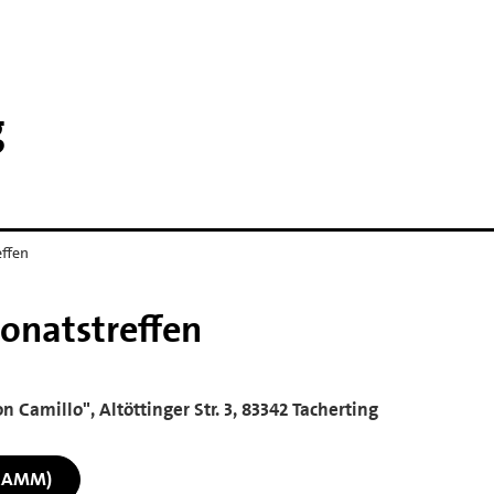
g
ffen
onatstreffen
on Camillo", Altöttinger Str. 3, 83342 Tacherting
RAMM)